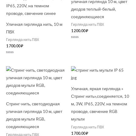
уличная гирлянда 10 м, цвет
диодов теплый-белый,
соединяющиеся
Уличная гирлянда нить, 10 м
Гирлянда нить ПВХ
1 200.00
₽
ПВХ
Гирлянда нить ПВХ
Оценка
0
1 700.00
₽
из
5
Оценка
0
из
5
Уличная, яркая гирлянда »
Стринг нить»,соединяется, 10
Стринг-нить, светодиодная
м, 3W, IP65, 220V, на темном
уличная гирлянда 10 м, цвет
проводе, свечение RGB
диодов мульти RGB,
мульти
соединяющиеся
Гирлянда нить ПВХ
1 700.00
₽
Гирлянда нить ПВХ